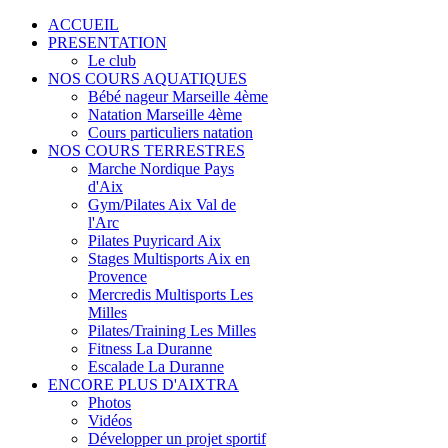
ACCUEIL
PRESENTATION
Le club
NOS COURS AQUATIQUES
Bébé nageur Marseille 4ème
Natation Marseille 4ème
Cours particuliers natation
NOS COURS TERRESTRES
Marche Nordique Pays
d'Aix
Gym/Pilates Aix Val de
l'Arc
Pilates Puyricard Aix
Stages Multisports Aix en
Provence
Mercredis Multisports Les
Milles
Pilates/Training Les Milles
Fitness La Duranne
Escalade La Duranne
ENCORE PLUS D'AIXTRA
Photos
Vidéos
Développer un projet sportif