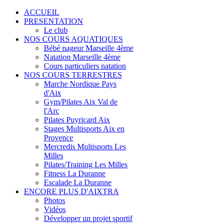
ACCUEIL
PRESENTATION
Le club
NOS COURS AQUATIQUES
Bébé nageur Marseille 4ème
Natation Marseille 4ème
Cours particuliers natation
NOS COURS TERRESTRES
Marche Nordique Pays
d'Aix
Gym/Pilates Aix Val de
l'Arc
Pilates Puyricard Aix
Stages Multisports Aix en
Provence
Mercredis Multisports Les
Milles
Pilates/Training Les Milles
Fitness La Duranne
Escalade La Duranne
ENCORE PLUS D'AIXTRA
Photos
Vidéos
Développer un projet sportif